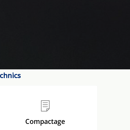
chnics
Compactage