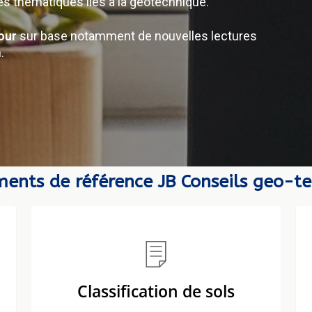
nes thématiques liés à la géotechnique.
our
sur base notamment de nouvelles lectures
.
ents de référence JB Conseils geo-te
Classification de sols