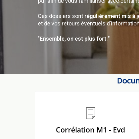
pdf afin de vous familiariser avec certai
Ces dossiers sont
régulièrement mis à j
et de vos retours éventuels d'information
"
Ensemble, on est plus fort.
"
Docum
Corrélation M1 - Evd